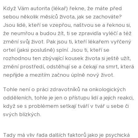
Když Vám autorita (lékař) řekne, že máte před
sebou několik měsíců života, jak se zachováte?
Jsou lidé, kteří se vzepřou, naštvou se a řeknou si,
že neumřou a budou žít, ti se zpravidla vyléčí a též
změní svůj život. Pak jsou ti, kteří lékařem vyřčený
ortel (jaksi poslušně) splní. Jsou ti, kteří se
rozhodnou ten zbývající kousek života si ještě užít,
změní prostředí, odstěhují se a čekají na smrt, která
nepřijde a mezitím začnou úplně nový život.
Tohle není o práci zdravotníků na onkologických
odděleních, tohle je jen o přístupu lidí a jejich reakci,
když se s problémem setkají tváří v tvář u sebe či
svých blízkých.
Tady má vliv řada dalších faktorů jako je psychická