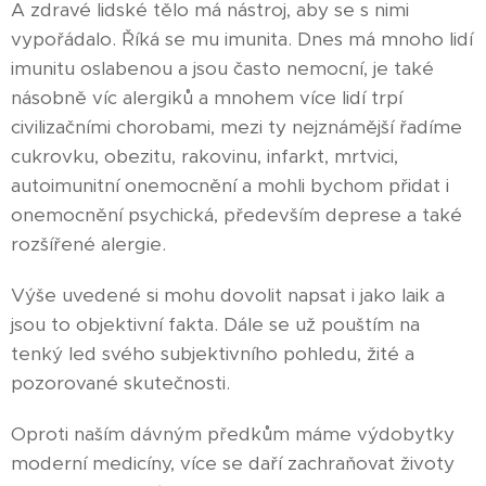
A zdravé lidské tělo má nástroj, aby se s nimi
vypořádalo. Říká se mu imunita. Dnes má mnoho lidí
imunitu oslabenou a jsou často nemocní, je také
násobně víc alergiků a mnohem více lidí trpí
civilizačními chorobami, mezi ty nejznámější řadíme
cukrovku, obezitu, rakovinu, infarkt, mrtvici,
autoimunitní onemocnění a mohli bychom přidat i
onemocnění psychická, především deprese a také
rozšířené alergie.
Výše uvedené si mohu dovolit napsat i jako laik a
jsou to objektivní fakta. Dále se už pouštím na
tenký led svého subjektivního pohledu, žité a
pozorované skutečnosti.
Oproti naším dávným předkům máme výdobytky
moderní medicíny, více se daří zachraňovat životy