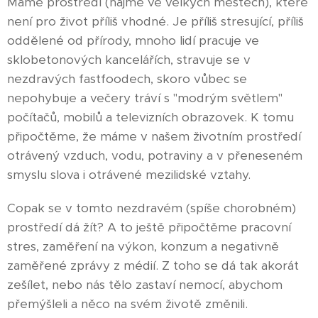
Máme prostředí (najmě ve velkých městech), které
není pro život příliš vhodné. Je příliš stresující, příliš
oddělené od přírody, mnoho lidí pracuje ve
sklobetonových kancelářích, stravuje se v
nezdravých fastfoodech, skoro vůbec se
nepohybuje a večery tráví s "modrým světlem"
počítačů, mobilů a televizních obrazovek. K tomu
připočtěme, že máme v našem životním prostředí
otrávený vzduch, vodu, potraviny a v přeneseném
smyslu slova i otrávené mezilidské vztahy.
Copak se v tomto nezdravém (spíše chorobném)
prostředí dá žít? A to ještě připočtěme pracovní
stres, zaměření na výkon, konzum a negativně
zaměřené zprávy z médií. Z toho se dá tak akorát
zešílet, nebo nás tělo zastaví nemocí, abychom
přemýšleli a něco na svém životě změnili.