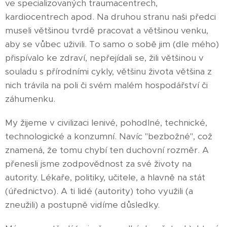
ve specializovaných traumacentrech,
kardiocentrech apod. Na druhou stranu naši předci
museli většinou tvrdě pracovat a většinou venku,
aby se vůbec uživili. To samo o sobě jim (dle mého)
přispívalo ke zdraví, nepřejídali se, žili většinou v
souladu s přírodními cykly, většinu života většina z
nich trávila na poli či svém malém hospodářství či
záhumenku.
My žijeme v civilizaci lenivé, pohodlné, technické,
technologické a konzumní. Navíc "bezbožné", což
znamená, že tomu chybí ten duchovní rozměr. A
přenesli jsme zodpovědnost za své životy na
autority. Lékaře, politiky, učitele, a hlavně na stát
(úřednictvo). A ti lidé (autority) toho využili (a
zneužili) a postupně vidíme důsledky.