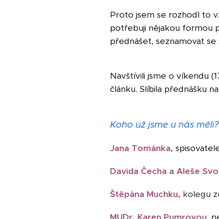
Proto jsem se rozhodl to vz
potřebuji nějakou formou 
přednášet, seznamovat se sv
Navštívili jsme o víkendu 
článku. Slíbila přednášku n
Koho už jsme u nás měli?
Jana Tománka
,
spisovatel
Davida Čecha
a
Aleše Sv
Štěpána Muchku,
kolegu z
MUDr. Karen Pumrovou
,
p