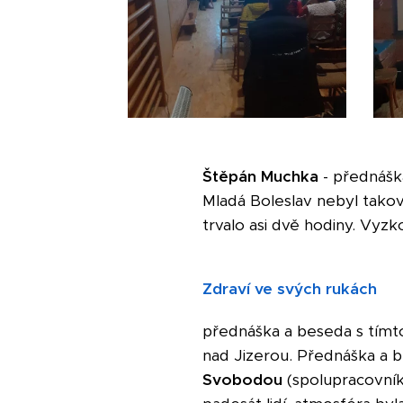
Štěpán Muchka
- přednášk
Mladá Boleslav nebyl takový
trvalo asi dvě hodiny. Vyzko
Zdraví ve svých rukách
přednáška a beseda s tímt
nad Jizerou. Přednáška a 
Svobodou
(spolupracovní