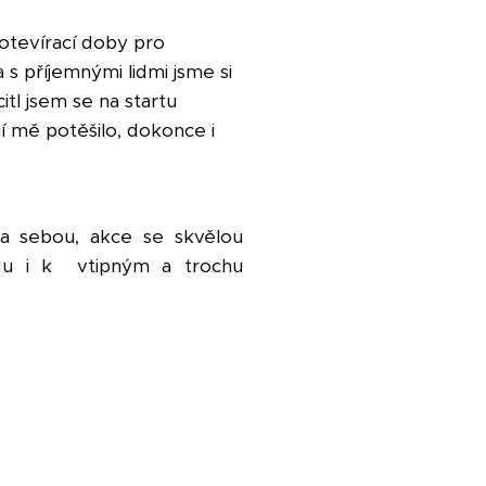
 otevírací doby pro
s příjemnými lidmi jsme si
itl jsem se na startu
í mě potěšilo, dokonce i
 sebou, akce se skvělou
ledu i k vtipným a trochu