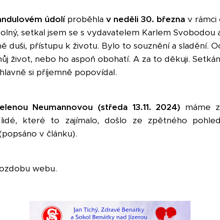
vandulovém údolí
proběhla
v neděli 30. března
v rámci
olný, setkal jsem se s vydavatelem Karlem Svobodou a 
ně duši, přístupu k životu. Bylo to souznění a sladění. Oc
 život, nebo ho aspoň obohatí. A za to děkuji. Setkán
hlavně si příjemně popovídal.
elenou Neumannovou (středa 13.11. 2024)
máme za
ě lidé, které to zajímalo, došlo ze zpětného poh
popsáno v článku).
 ozdobu webu.