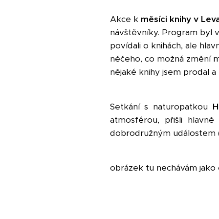
Akce k
měsíci knihy v Le
návštěvníky. Program byl v
povídali o knihách, ale hlav
něčeho, co možná změní můj
nějaké knihy jsem prodal a 
Setkání s naturopatkou
H
atmosférou, přišli hlavn
dobrodružným událostem (
obrázek tu nechávám jako