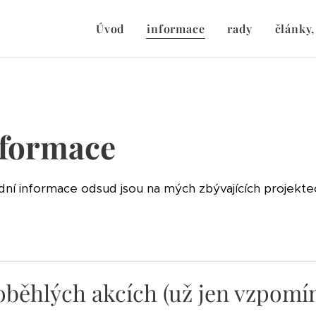
Úvod
informace
rady
články,
nformace
adní informace odsud jsou na mých zbývajících projekte
oběhlých akcích (už jen vzpomí