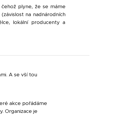
 z čehož plyne, že se máme
(závislost na nadnárodních
lce, lokální producenty a
i. A se vší tou
které akce pořádáme
. Organizace je