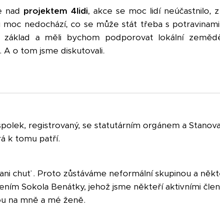
se nad
projektem 4lidi
, akce se moc lidí neúčastnilo,
u moc nedochází, co se může stát třeba s potravinami 
e základ a měli bychom podporovat lokální zemědě
. A o tom jsme diskutovali.
olek, registrovaný, se statutárním orgánem a Stanovam
rá k tomu patří.
ě ani chuť . Proto zůstáváme neformální skupinou a ně
ím Sokola Benátky, jehož jsme někteří aktivními členy
ou na mně a mé ženě.