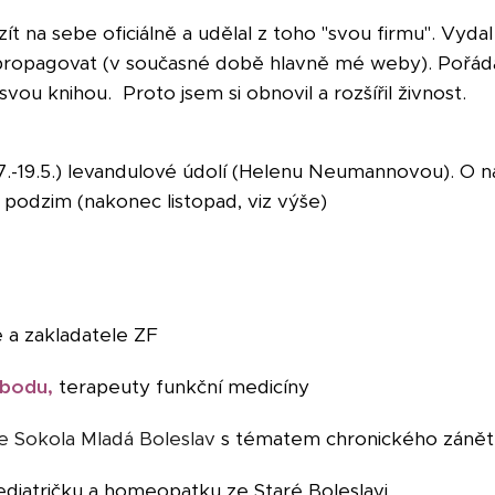
ít na sebe oficiálně a udělal z toho "svou firmu". Vydal
propagovat (v současné době hlavně mé weby). Pořáda
ou knihou. Proto jsem si obnovil a rozšířil živnost.
(17.-19.5.) levandulové údolí (Helenu Neumannovou). O 
a podzim (nakonec listopad, viz výše)
e a zakladatele ZF
obodu,
terapeuty funkční medicíny
e Sokola Mladá Boleslav
s tématem chronického zánětu
ediatričku a homeopatku ze Staré Boleslavi