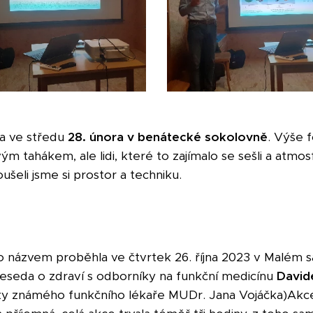
a ve středu
28. února v benátecké sokolovně
. Výše 
m tahákem, ale lidi, které to zajímalo se sešli a atmos
ušeli jsme si prostor a techniku.
o názvem proběhla ve čtvrtek 26. října 2023 v Malém s
beseda o zdraví s odborníky na funkční medicínu
Davi
ky známého funkčního lékaře MUDr. Jana Vojáčka)Akce 