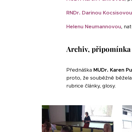
RNDr. Darinou Kocsisovou
Helenu Neumannovou
, na
Archiv, připomínka
Přednáška
MUDr. Karen P
proto, že souběžně běžela 
rubrice články, glosy.