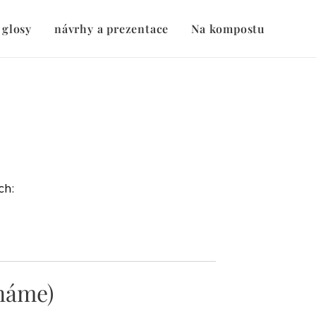
 glosy
návrhy a prezentace
Na kompostu
ch:
náme)