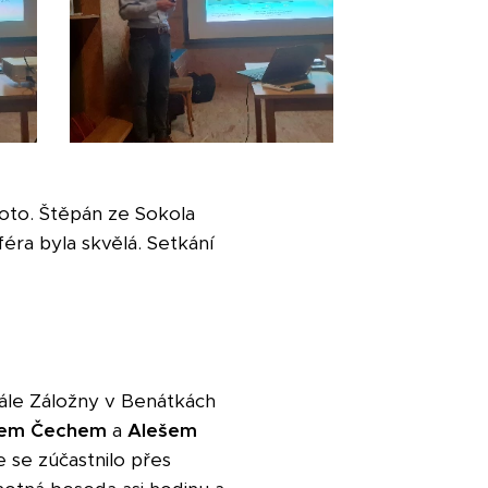
foto. Štěpán ze Sokola
féra byla skvělá. Setkání
ále Záložny v Benátkách
dem Čechem
a
Alešem
se zúčastnilo přes