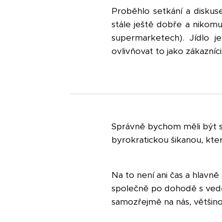
Proběhlo setkání a disku
stále ještě dobře a nikom
supermarketech). Jídlo j
ovlivňovat to jako zákazníci
Správně bychom měli být sp
byrokratickou šikanou, kte
Na to není ani čas a hlavn
společně po dohodě s veden
samozřejmě na nás, většin