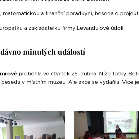
,
matematičkou a finanční poradkyní, beseda o projektu
turopatku a zakladatelku firmy Levandulové údolí
 dávno minulých událostí
umrové
proběhla ve čtvrtek 25. dubna. Níže fotky. Bohuže
beseda v místním muzeu. Ale akce se vydařila. Více j