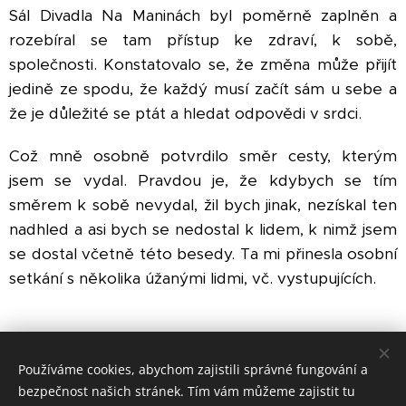
Sál Divadla Na Maninách byl poměrně zaplněn a
rozebíral se tam přístup ke zdraví, k sobě,
společnosti. Konstatovalo se, že změna může přijít
jedině ze spodu, že každý musí začít sám u sebe a
že je důležité se ptát a hledat odpovědi v srdci.
Což mně osobně potvrdilo směr cesty, kterým
jsem se vydal. Pravdou je, že kdybych se tím
směrem k sobě nevydal, žil bych jinak, nezískal ten
nadhled a asi bych se nedostal k lidem, k nimž jsem
se dostal včetně této besedy. Ta mi přinesla osobní
setkání s několika úžanými lidmi, vč. vystupujících.
Share
Používáme cookies, abychom zajistili správné fungování a
bezpečnost našich stránek. Tím vám můžeme zajistit tu