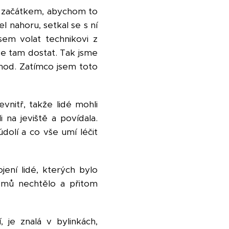
 začátkem, abychom to
el nahoru, setkal se s ní
sem volat technikovi z
se tam dostat. Tak jsme
chod. Zatímco jsem toto
nitř, takže lidé mohli
i na jeviště a povídala.
údolí a co vše umí léčit
jení lidé, kterých bylo
domů nechtělo a přitom
 je znalá v bylinkách,