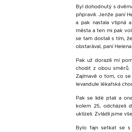
Byl dohodnutý s dvěm
připravili. Jenže paní H
a pak nastala vtipná 
města a ten mi pak vol
se tam dostali s tím, 
obstarával, paní Helena
Pak už dorazili mí po
chodit z obou směrů. Pa
Zajímavě o tom, co se j
levandule lékařská cho
Pak se lidé ptali a on
kolem 25, odcházeli d
uklízeli. Zvládli jsme 
Bylo fajn setkat se s