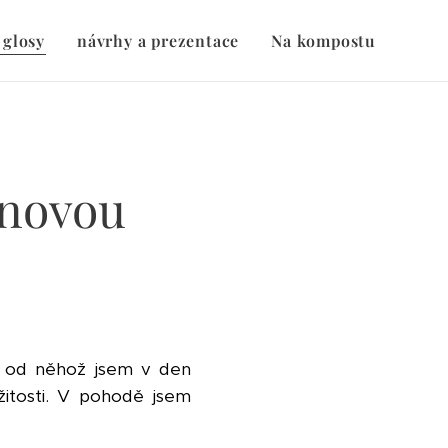
 glosy
návrhy a prezentace
Na kompostu
nnovou
l, od něhož jsem v den
žitosti. V pohodě jsem