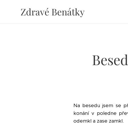
Zdravé Benátky
Besed
Na besedu jsem se při
konání v poledne přev
odemkl a zase zamkl.