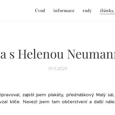
Úvod
informace
rady
články,
a s Helenou Neuma
19.11.2024
pravoval, zajistil jsem plakáty, přednáškový Malý sá
zal klíče. Navezl jsem tam občerstvení a další nále