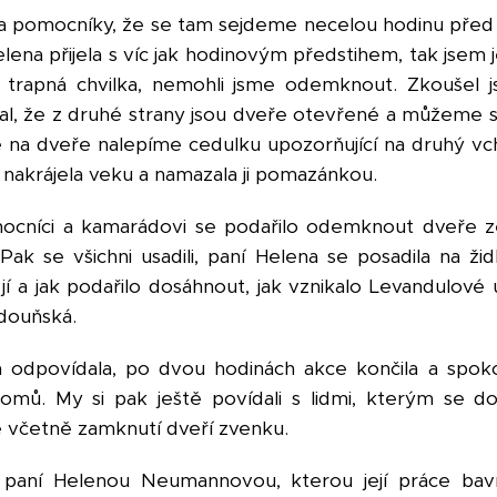
a pomocníky, že se tam sejdeme necelou hodinu před
elena přijela s víc jak hodinovým předstihem, tak jsem j
a trapná chvilka, nemohli jsme odemknout. Zkoušel j
al, že z druhé strany jsou dveře otevřené a můžeme 
že na dveře nalepíme cedulku upozorňující na druhý v
 nakrájela veku a namazala ji pomazánkou.
mocníci a kamarádovi se podařilo odemknout dveře zev
k se všichni usadili, paní Helena se posadila na židl
í a jak podařilo dosáhnout, jak vznikalo Levandulové 
douňská.
a odpovídala, po dvou hodinách akce končila a spoko
omů. My si pak ještě povídali s lidmi, kterým se 
vše včetně zamknutí dveří zvenku.
 paní Helenou Neumannovou, kterou její práce baví,