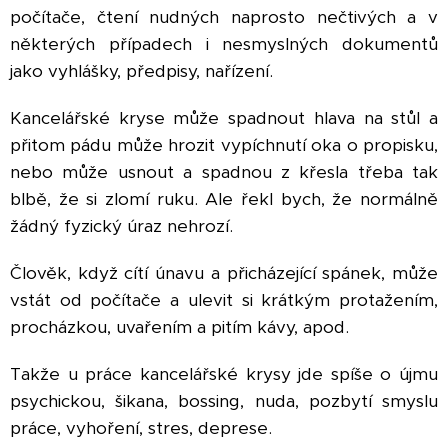
počítače, čtení nudných naprosto nečtivých a v
některých případech i nesmyslných dokumentů
jako vyhlášky, předpisy, nařízení.
Kancelářské kryse může spadnout hlava na stůl a
přitom pádu může hrozit vypíchnutí oka o propisku,
nebo může usnout a spadnou z křesla třeba tak
blbě, že si zlomí ruku. Ale řekl bych, že normálně
žádný fyzický úraz nehrozí.
Člověk, když cítí únavu a přicházející spánek, může
vstát od počítače a ulevit si krátkým protažením,
procházkou, uvařením a pitím kávy, apod.
Takže u práce kancelářské krysy jde spíše o újmu
psychickou, šikana, bossing, nuda, pozbytí smyslu
práce, vyhoření, stres, deprese.