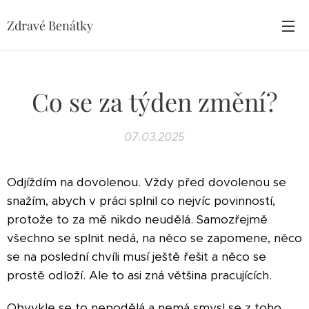
Zdravé Benátky
Co se za týden změní?
07.03.2025
Odjíždím na dovolenou. Vždy před dovolenou se
snažím, abych v práci splnil co nejvíc povinností,
protože to za mě nikdo neudělá. Samozřejmě
všechno se splnit nedá, na něco se zapomene, něco
se na poslední chvíli musí ještě řešit a něco se
prostě odloží. Ale to asi zná většina pracujících.
Obvykle se to nepodělá a nemá smysl se z toho