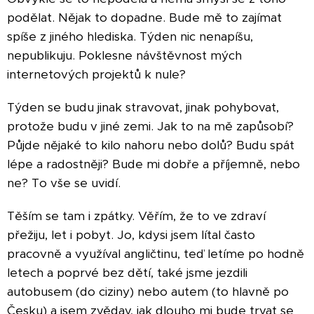
podělat. Nějak to dopadne. Bude mě to zajímat
spíše z jiného hlediska. Týden nic nenapíšu,
nepublikuju. Poklesne návštěvnost mých
internetových projektů k nule?
Týden se budu jinak stravovat, jinak pohybovat,
protože budu v jiné zemi. Jak to na mě zapůsobí?
Půjde nějaké to kilo nahoru nebo dolů? Budu spát
lépe a radostněji? Bude mi dobře a příjemně, nebo
ne? To vše se uvidí.
Těším se tam i zpátky. Věřím, že to ve zdraví
přežiju, let i pobyt. Jo, kdysi jsem lítal často
pracovně a využíval angličtinu, teď letíme po hodně
letech a poprvé bez dětí, také jsme jezdili
autobusem (do ciziny) nebo autem (to hlavně po
Česku) a jsem zvědav, jak dlouho mi bude trvat se