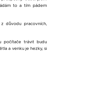
Zvládám to a tím pádem
 z důvodu pracovních,
 počítače trávit budu
tla a venku je hezky, si
.