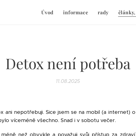
Úvod
informace
rady
články,
Detox není potřeba
11.08.2025
tox ani nepotřebuji. Sice jsem se na mobil (a internet)
o bylo víceméně všechno. Snad i v sobotu večer.
méně než obvykle a považuji svůj přístup za zdraví 