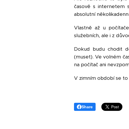
časově s internetem s
absolutní několikadenn
Vlastně až u počítač
služebních, ale i z dů
Dokud budu chodit do
(muset). Ve volném čase
na počítač ani nevzpo
V zimním období se to
Share