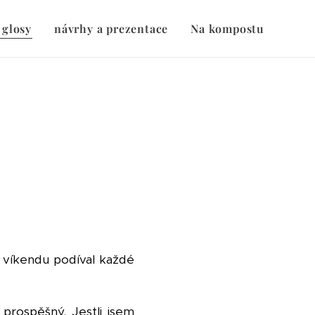
 glosy
návrhy a prezentace
Na kompostu
 o víkendu podíval každé
prospěšný. Jestli jsem