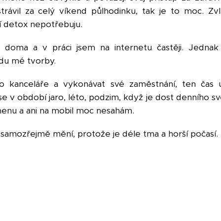
trávil za celý víkend půlhodinku, tak je to moc. 
í detox nepotřebuju.
e doma a v práci jsem na internetu častěji. Jednak
vodu mé tvorby.
 kanceláře a vykonávat své zaměstnání, ten čas u
 v období jaro, léto, podzim, když je dost denního svě
menu a ani na mobil moc nesahám.
 samozřejmě mění, protože je déle tma a horší počasí