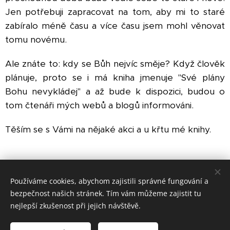
Jen potřebuji zapracovat na tom, aby mi to staré
zabíralo méně času a více času jsem mohl věnovat
tomu novému.
Ale znáte to: kdy se Bůh nejvíc směje? Když člověk
plánuje, proto se i má kniha jmenuje "Své plány
Bohu nevykládej" a až bude k dispozici, budou o
tom čtenáři mých webů a blogů informováni.
Těším se s Vámi na nějaké akci a u křtu mé knihy.
Share
Používáme cookies, abychom zajistili správné fungování a
bezpečnost našich stránek. Tím vám můžeme zajistit tu
nejlepší zkušenost při jejich návštěvě.
© 2023 Zdravé Benátky