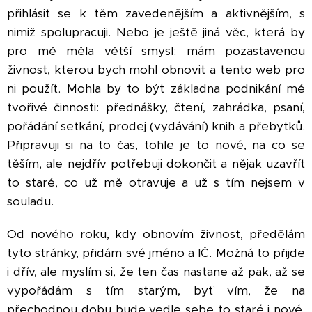
přihlásit se k těm zavedenějším a aktivnějším, s
nimiž spolupracuji. Nebo je ještě jiná věc, která by
pro mě měla větší smysl: mám pozastavenou
živnost, kterou bych mohl obnovit a tento web pro
ni použít. Mohla by to být základna podnikání mé
tvořivé činnosti: přednášky, čtení, zahrádka, psaní,
pořádání setkání, prodej (vydávání) knih a přebytků.
Připravuji si na to čas, tohle je to nové, na co se
těším, ale nejdřív potřebuji dokončit a nějak uzavřít
to staré, co už mě otravuje a už s tím nejsem v
souladu.
Od nového roku, kdy obnovím živnost, předělám
tyto stránky, přidám své jméno a IČ. Možná to přijde
i dřív, ale myslím si, že ten čas nastane až pak, až se
vypořádám s tím starým, byť vím, že na
přechodnou dobu bude vedle sebe to staré i nové.