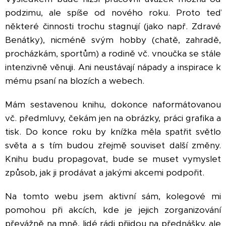
podzimu, ale spíše od nového roku. Proto teď
některé činnosti trochu stagnují (jako např. Zdravé
Benátky), nicméně svým hobby (chatě, zahradě,
procházkám, sportům) a rodině vč. vnoučka se stále
intenzivně věnuji. Ani neustávají nápady a inspirace k
mému psaní na blozích a webech.
Mám sestavenou knihu, dokonce naformátovanou
vč. předmluvy, čekám jen na obrázky, práci grafika a
tisk. Do konce roku by knížka měla spatřit světlo
světa a s tím budou zřejmě souviset další změny.
Knihu budu propagovat, bude se muset vymyslet
způsob, jak ji prodávat a jakými akcemi podpořit.
Na tomto webu jsem aktivní sám, kolegové mi
pomohou při akcích, kde je jejich zorganizování
převážně na mně, lidé rádi přijdou na přednášky, ale