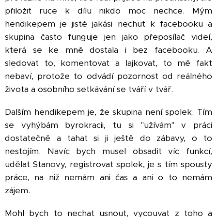
přiložit ruce k dílu nikdo moc nechce. Mým
hendikepem je jistě jakási nechuť k facebooku a
skupina často funguje jen jako přeposílač videí,
která se ke mně dostala i bez facebooku. A
sledovat to, komentovat a lajkovat, to mě fakt
nebaví, protože to odvádí pozornost od reálného
života a osobního setkávání se tváří v tvář.
Dalším hendikepem je, že skupina není spolek. Tím
se vyhýbám byrokracii, tu si "užívám" v práci
dostatečně a tahat si ji ještě do zábavy, o to
nestojím. Navíc bych musel obsadit víc funkcí,
udělat Stanovy, registrovat spolek, je s tím spousty
práce, na niž nemám ani čas a ani o to nemám
zájem.
Mohl bych to nechat usnout, vycouvat z toho a