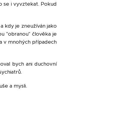
o se i vyvztekat. Pokud
a kdy je zneužíván jako
tou "obranou" člověka je
ní a v mnohých případech
oval bych ani duchovní
sychiatrů.
uše a mysli.