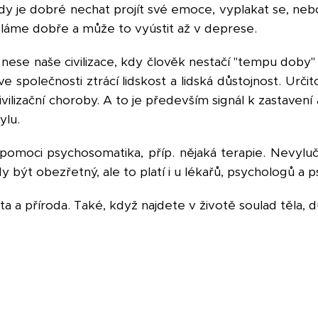
 je dobré nechat projít své emoce, vyplakat se, neb
láme dobře a může to vyústit až v deprese.
nese naše civilizace, kdy člověk nestačí "tempu doby" 
 ve společnosti ztrácí lidskost a lidská důstojnost. Urči
vilizační choroby. A to je především signál k zastave
ylu.
moci psychosomatika, příp. nějaká terapie. Nevyluč
ady být obezřetný, ale to platí i u lékařů, psychologů a p
ta a příroda. Také, když najdete v životě soulad těla, d