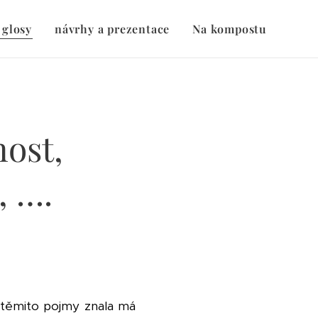
 glosy
návrhy a prezentace
Na kompostu
ost,
, ….
 těmito pojmy znala má