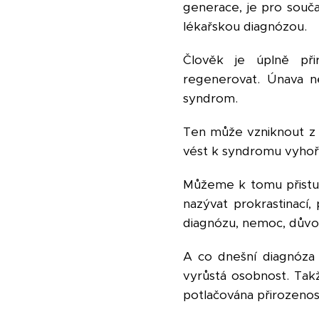
generace, je pro sou
lékařskou diagnózou.
Člověk je úplně při
regenerovat. Únava n
syndrom.
Ten může vzniknout z
vést k syndromu vyhoře
Můžeme k tomu přistupo
nazývat prokrastinací,
diagnózu, nemoc, důvo
A co dnešní diagnóza 
vyrůstá osobnost. Tak
potlačována přirozenost