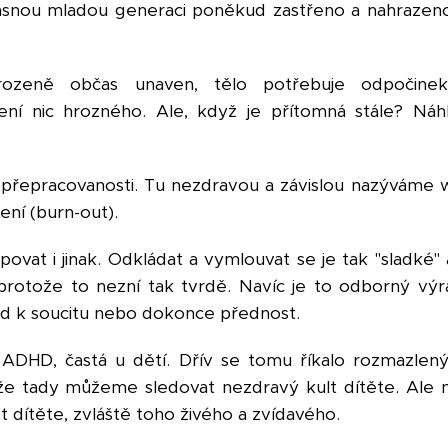
časnou mladou generaci poněkud zastřeno a nahrazen
rozeně občas unaven, tělo potřebuje odpočinek
ení nic hrozného. Ale, když je přítomná stále? Ná
 přepracovanosti. Tu nezdravou a závislou nazýváme
ní (burn-out).
vat i jinak. Odkládat a vymlouvat se je tak "sladké" 
 protože to nezní tak tvrdě. Navíc je to odborný výr
d k soucitu nebo dokonce přednost.
ADHD, častá u dětí. Dřív se tomu říkalo rozmazlený
že tady můžeme sledovat nezdravý kult dítěte. Ale n
 dítěte, zvláště toho živého a zvídavého.