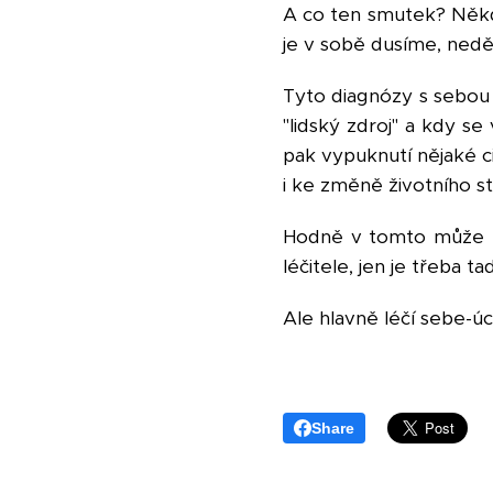
A co ten smutek? Někdy
je v sobě dusíme, nedě
Tyto diagnózy s sebou 
"lidský zdroj" a kdy se
pak vypuknutí nějaké ci
i ke změně životního st
Hodně v tomto může po
léčitele, jen je třeba t
Ale hlavně léčí sebe-úc
Share