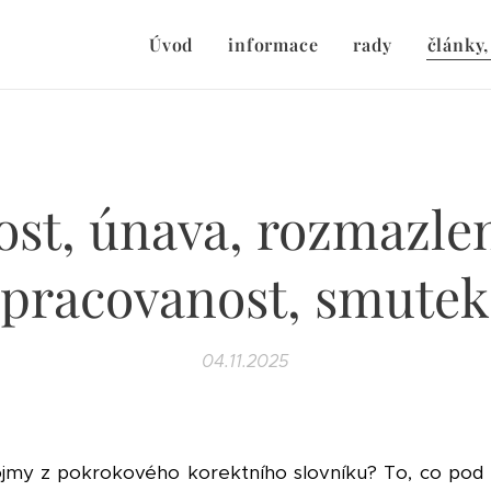
Úvod
informace
rady
články,
ost, únava, rozmazlen
pracovanost, smutek
04.11.2025
jmy z pokrokového korektního slovníku? To, co pod