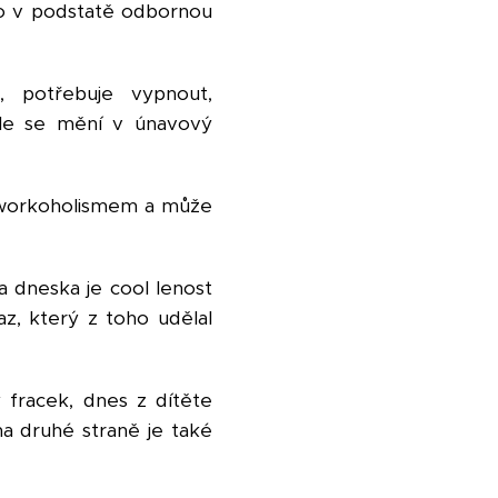
o v podstatě odbornou
, potřebuje vypnout,
hle se mění v únavový
 workoholismem a může
a dneska je cool lenost
az, který z toho udělal
 fracek, dnes z dítěte
a druhé straně je také