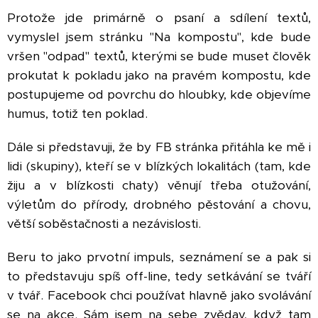
Protože jde primárně o psaní a sdílení textů,
vymyslel jsem stránku "Na kompostu", kde bude
vršen "odpad" textů, kterými se bude muset člověk
prokutat k pokladu jako na pravém kompostu, kde
postupujeme od povrchu do hloubky, kde objevíme
humus, totiž ten poklad.
Dále si představuji, že by FB stránka přitáhla ke mě i
lidi (skupiny), kteří se v blízkých lokalitách (tam, kde
žiju a v blízkosti chaty) věnují třeba otužování,
výletům do přírody, drobného pěstování a chovu,
větší soběstačnosti a nezávislosti.
Beru to jako prvotní impuls, seznámení se a pak si
to představuju spíš off-line, tedy setkávání se tváří
v tvář. Facebook chci používat hlavně jako svolávání
se na akce. Sám jsem na sebe zvědav, když tam