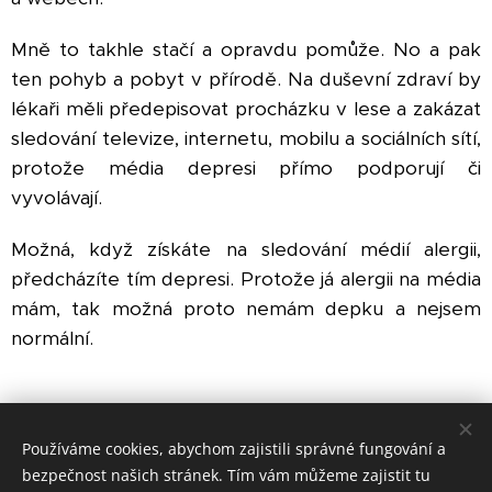
Mně to takhle stačí a opravdu pomůže. No a pak
ten pohyb a pobyt v přírodě. Na duševní zdraví by
lékaři měli předepisovat procházku v lese a zakázat
sledování televize, internetu, mobilu a sociálních sítí,
protože média depresi přímo podporují či
vyvolávají.
Možná, když získáte na sledování médií alergii,
předcházíte tím depresi. Protože já alergii na média
mám, tak možná proto nemám depku a nejsem
normální.
Share
Používáme cookies, abychom zajistili správné fungování a
bezpečnost našich stránek. Tím vám můžeme zajistit tu