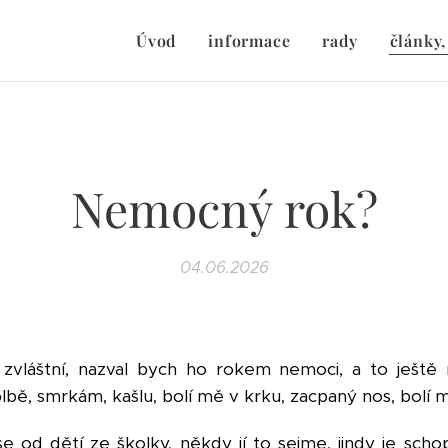
Úvod
informace
rady
články,
Nemocný rok?
04.06.2026
 zvláštní, nazval bych ho rokem nemoci, a to ještě 
blbě, smrkám, kašlu, bolí mě v krku, zacpaný nos, bolí
 od dětí ze školky, někdy jí to sejme, jindy je sch