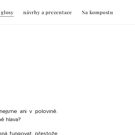
 glosy
návrhy a prezentace
Na kompostu
nejsme ani v polovině.
 mě hlava?
opná fungovat, přestože