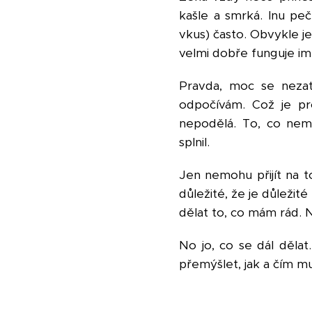
kašle a smrká. Inu peč
vkus) často. Obvykle je
velmi dobře funguje imu
Pravda, moc se nezat
odpočívám. Což je pro
nepodělá. To, co nem
splnil.
Jen nemohu přijít na 
důležité, že je důležit
dělat to, co mám rád. 
No jo, co se dál dělat
přemýšlet, jak a čím m