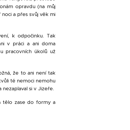
 stonám opravdu (na můj
 noci a přes svůj věk mi
ení, k odpočinku. Tak
ani v práci a ani doma
u pracovních úkolů už
ná, že to ani není tak
i kvůli té nemoci nemohu
nezaplaval si v Jizeře.
dá tělo zase do formy a