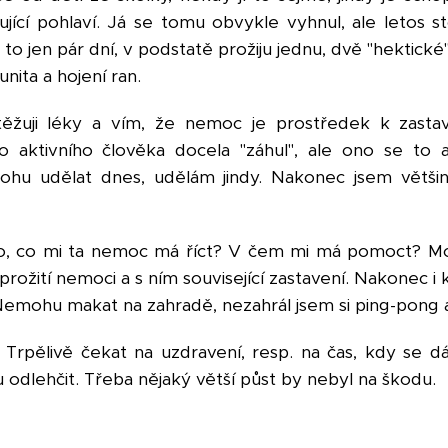
ující pohlaví. Já se tomu obvykle vyhnul, ale letos
 to jen pár dní, v podstatě prožiju jednu, dvě "hektické"
nita a hojení ran.
ěžuji léky a vím, že nemoc je prostředek k zastav
 aktivního člověka docela "záhul", ale ono se to 
ohu udělat dnes, udělám jindy. Nakonec jsem většin
to, co mi ta nemoc má říct? V čem mi má pomoct? Mož
é prožití nemoci a s ním související zastavení. Nakonec 
Nemohu makat na zahradě, nezahrál jsem si ping-pong a 
. Trpělivě čekat na uzdravení, resp. na čas, kdy se 
u odlehčit. Třeba nějaký větší půst by nebyl na škodu.