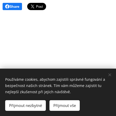
Share
Používáme cookies, abychom zajistili správné fungování a
bezpečnost našich stránek. Tím vám můžeme zajistit tu
nejlepší zkušenost při jejich návštěvě.
© 2023 Zdravé Benátky
Přijmout nezbytné
Přijmout vše
Vytvořeno službou
Webnode
Cookies