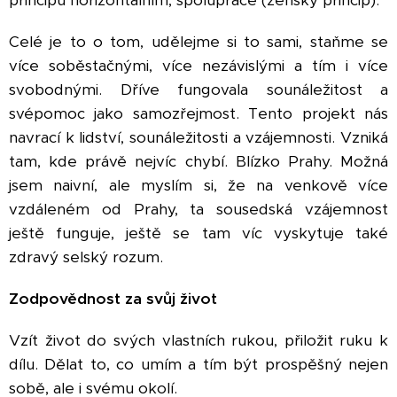
principu horizontálním, spolupráce (ženský princip).
Celé je to o tom, udělejme si to sami, staňme se
více soběstačnými, více nezávislými a tím i více
svobodnými. Dříve fungovala sounáležitost a
svépomoc jako samozřejmost. Tento projekt nás
navrací k lidství, sounáležitosti a vzájemnosti. Vzniká
tam, kde právě nejvíc chybí. Blízko Prahy. Možná
jsem naivní, ale myslím si, že na venkově více
vzdáleném od Prahy, ta sousedská vzájemnost
ještě funguje, ještě se tam víc vyskytuje také
zdravý selský rozum.
Zodpovědnost za svůj život
Vzít život do svých vlastních rukou, přiložit ruku k
dílu. Dělat to, co umím a tím být prospěšný nejen
sobě, ale i svému okolí.