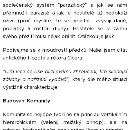
společenský systém "parazitický" a jak se nám
přemnožili parazité a jak je hostitelé už nedokáží
uživit (proč myslíte, že se neustále zvyšují daně,
poplatky a rostou dluhy). Hostitelé se v zájmu
svého přežití musí nějak bránit. Otázkou je jak?
Podívejme se k moudrostí předků. Našel jsem citát
antického filozofa a rétora Cicera:
"Čím více se říše blíží svému zhroucení, tím šílenější
zákony a nařízení vydává",
který dle mého situaci
výstižně charakterizuje.
Budování Komunity
Komunita se nejlépe tvoří ne na principu vertikálním
hierarchickém (velení, mužský princip), ale na