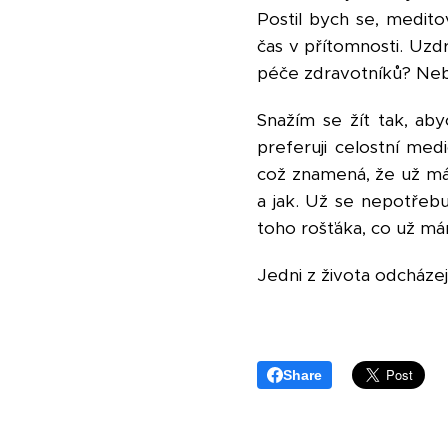
Postil bych se, meditov
čas v přítomnosti. Uzd
péče zdravotníků? Nebo
Snažím se žít tak, ab
preferuji celostní med
což znamená, že už má
a jak. Už se nepotřebuj
toho rošťáka, co už mám
Jedni z života odcházej
Share