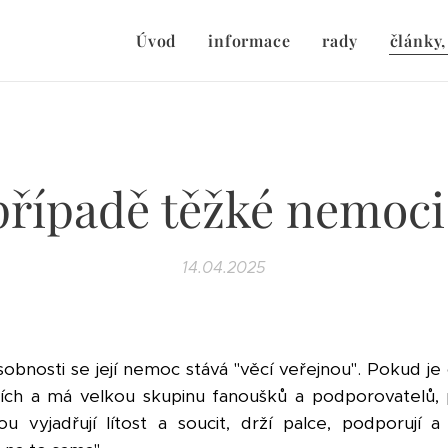
Úvod
informace
rady
články,
případě těžké nemoci .
14.04.2025
obnosti se její nemoc stává "věcí veřejnou". Pokud je
sítích a má velkou skupinu fanoušků a podporovatelů,
inou vyjadřují lítost a soucit, drží palce, podporují 