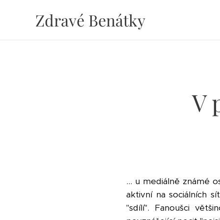
Zdravé Benátky
V 
... u mediálně známé os
aktivní na sociálních 
"sdílí". Fanoušci větš