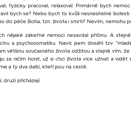
al, fyzicky pracoval, relaxoval. Primárně bych nemoc 
ravil bych se? Nebo bych to kvůli nesnesitelné bolesti
 do péče Boha, tzn. života i smrti? Nevím, nemohu př
ych nějaké zákeřné nemoci nezavdal příčinu. A stejně
icínu a psychosomatiku. Navíc jsem dosáhl tzv. "mla
m většinu současného života odžitou a stejně vím, že
u za ničím honit, už si chci života více užívat a vidět
e a ty dva další, kteří jsou na cestě.
í, druzí přicházejí.