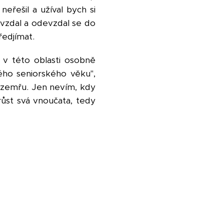
neřešil a užíval bych si
 vzdal a odevzdal se do
edjímat.
 v této oblasti osobně
dého seniorského věku",
 zemřu. Jen nevím, kdy
 růst svá vnoučata, tedy