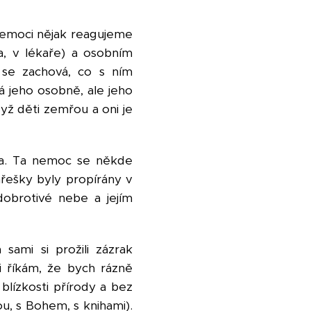
 nemoci nějak reagujeme
ha, v lékaře) a osobním
 se zachová, co s ním
á jeho osobně, ale jeho
dyž děti zemřou a oni je
hla. Ta nemoc se někde
ohřešky byly propírány v
dobrotivé nebe a jejím
a sami si prožili zázrak
 říkám, že bych rázně
 blízkosti přírody a bez
ou, s Bohem, s knihami).