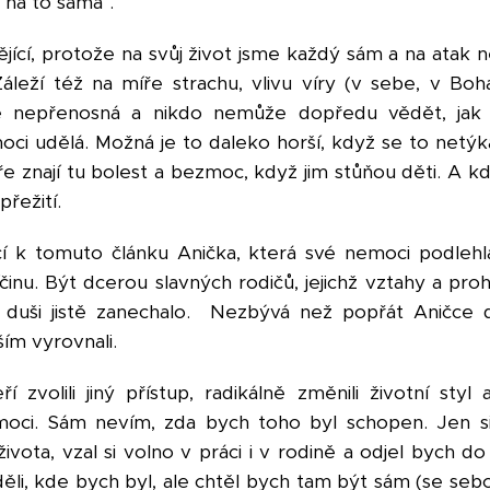
i na to sama".
ějící, protože na svůj život jsme každý sám a na atak
 Záleží též na míře strachu, vlivu víry (v sebe, v Bo
je nepřenosná a nikdo nemůže dopředu vědět, jak
i udělá. Možná je to daleko horší, když se to netýk
ře znají tu bolest a bezmoc, když jim stůňou děti. A k
přežití.
cí k tomuto článku Anička, která své nemoci podle
činu. Být dcerou slavných rodičů, jejichž vztahy a pr
vé duši jistě zanechalo. Nezbývá než popřát Aničce 
ším vyrovnali.
í zvolili jiný přístup, radikálně změnili životní styl 
moci. Sám nevím, zda bych toho byl schopen. Jen si
života, vzal si volno v práci i v rodině a odjel bych do
děli, kde bych byl, ale chtěl bych tam být sám (se seb