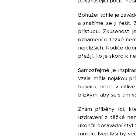
povznášející pocit "nejs
Bohužel tohle je zavád
a snažíme se ji řešit.
přístupu. Zkušenost 
oznámení o těžké nemoc
nejbližších. Rodiče dob
přežijí. To je skoro k ne
Samozřejmě je inspira
vzala, měla nějakou pří
bulváru, něco v citli
blízkým, aby se s tím v
Znám příběhy lidí, kteř
uzdravení z těžké ne
ukončil dosavadní styl 
mobilu. Nejbližší by vě